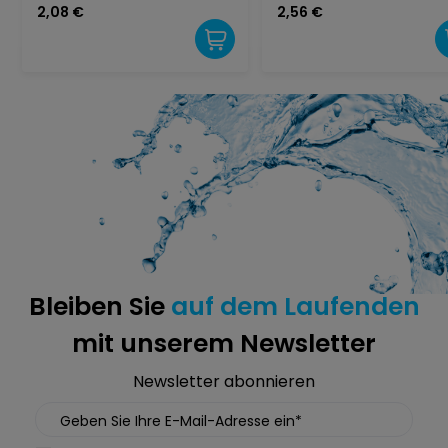
Pflegeschmiermittel für die
HD506101Schmierfett für
2,08 €
2,56 €
Brühgruppe, 5 g
Kaffeemaschinen 5g
Bleiben Sie
auf dem Laufenden
mit unserem Newsletter
Newsletter abonnieren
Geben Sie Ihre E-Mail-Adresse ein*