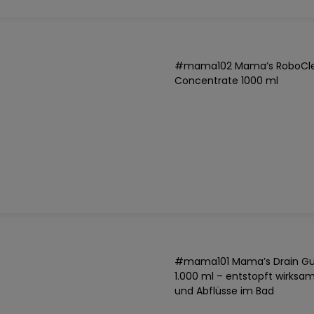
#mama102 Mama’s RoboCl
Concentrate 1000 ml
#mama101 Mama’s Drain Gu
1.000 ml – entstopft wirksa
und Abflüsse im Bad