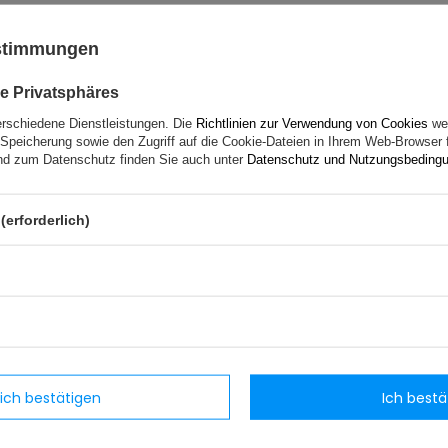
ustimmungen
e Privatsphäres
erschiedene Dienstleistungen. Die
Richtlinien zur Verwendung von Cookies
wer
Speicherung sowie den Zugriff auf die Cookie-Dateien in Ihrem Web-Browser 
d zum Datenschutz finden Sie auch unter
Datenschutz und Nutzungsbeding
(2 opinii)
(erforderlich)
#mama106 OrangiO Orange
Konzentrat - Die natürliche
für Ihre Espressomaschine
lich bestätigen
Ich bestä