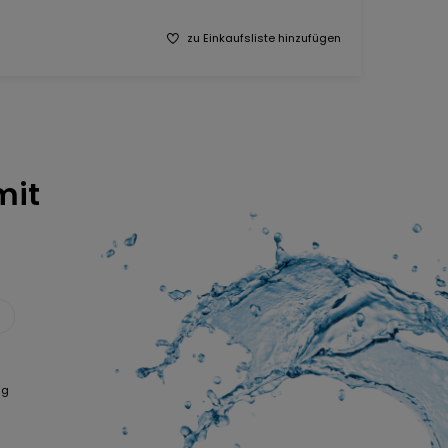
zu Einkaufsliste hinzufügen
it
ng