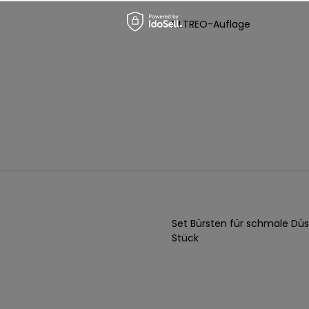
FILTREO-Auflage
Set Bürsten für schmale Düs
Stück