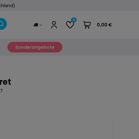
chland)
0
0,00 €
Sonderangebote
ret
7