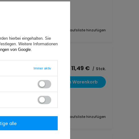
zu Einkaufsliste hinzufügen
den hierbei eingehalten. Sie
festlegen. Weitere Informationen
ungen von Google
.
11,49 €
nöl-
/
Stck.
Immer aktiv
 Lösung
In den Warenkorb
zu Einkaufsliste hinzufügen
tige alle