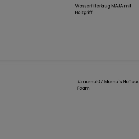
Wasserfilterkrug MAJA mit
Holzgriff
#mama107 Mama`s NoTou
Foam