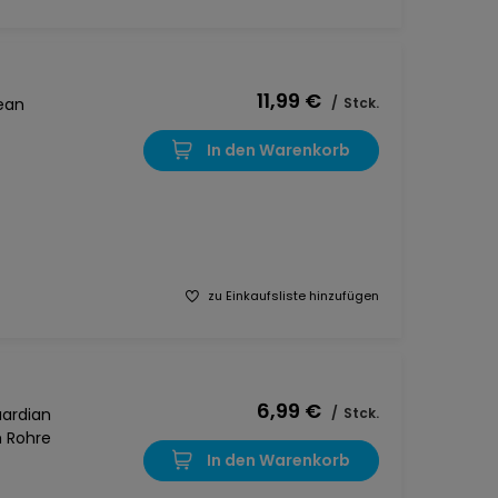
11,99 €
ean
/
Stck.
In den Warenkorb
zu Einkaufsliste hinzufügen
6,99 €
ardian
/
Stck.
m Rohre
In den Warenkorb