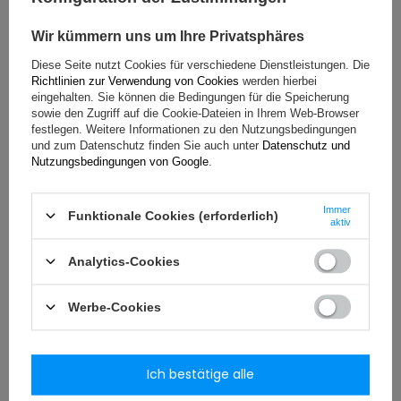
Beim Auswechseln des Filters ist die mit dem
Wir kümmern uns um Ihre Privatsphäres
Kühlschrank gelieferte Gebrauchsanweisung zu
Diese Seite nutzt Cookies für verschiedene Dienstleistungen. Die
beachten.
Richtlinien zur Verwendung von Cookies
werden hierbei
eingehalten. Sie können die Bedingungen für die Speicherung
Wenn Sie den Filter austauschen:
sowie den Zugriff auf die Cookie-Dateien in Ihrem Web-Browser
festlegen. Weitere Informationen zu den Nutzungsbedingungen
Filter und Filterverschleißanzeige austauschen.
und zum Datenschutz finden Sie auch unter
Datenschutz und
Öffnen Sie die Entlüftungsabdeckung.
Nutzungsbedingungen von Google
.
Drücken Sie die Filterverschlüsse und entfernen Sie
den alten Filter.
Fügen Sie den neuen Filter ein.
Immer
Funktionale Cookies (erforderlich)
aktiv
Aktivieren Sie die Verschleißleiste, indem Sie die
Registerkarte drücken, bis Sie ein Klicken hören.
Analytics-Cookies
Kleben Sie den Streifen an einer gut sichtbaren Stelle
im Kühlschrank oder (wenn der Kühlschrank damit
ausgestattet ist) in einer speziellen Aussparung für
Werbe-Cookies
den Streifen.
Schließen Sie die Klappe
Bei Kühlschrankmodellen, die mit einer
Ich bestätige alle
Luftfilterverbrauchsanzeige ausgestattet sind, setzen
Sie die Meldung zurück, indem Sie die mit dem