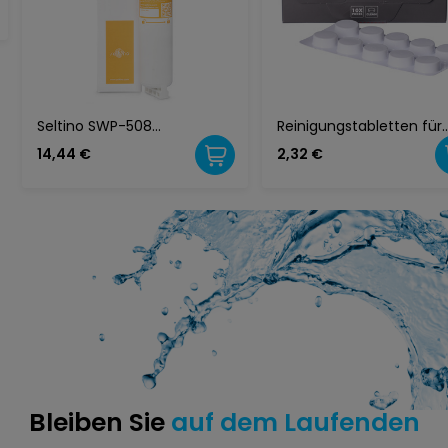
Seltino SWP-508
Reinigungstabletten für
Wasserfilter (Ersatzfilter) –
Kaffeevollautomaten,
14,44 €
2,32 €
kompatibel mit Whirlpool
Seltino Clean
SBS002
Bleiben Sie
auf dem Laufenden