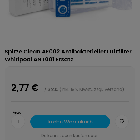
Spitze Clean AF002 Antibakterieller Luftfilter,
Whirlpool ANT001 Ersatz
2,77 €
/
Stck.
(
inkl. 19% MwSt., zzgl. Versand
)
Anzahl
1
In den Warenkorb
Du kannst auch kaufen über: