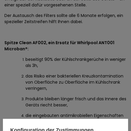
einer speziell dafür vorgesehenen Stelle.
Der Austausch des Filters sollte alle 6 Monate erfolgen, ein
spezieller Zeitstreifen hilft Ihnen dabei.
Spitze Clean AF002, ein Ersatz für Whirlpool ANT001
Microban®:
beseitigt 90% der Kühlschrankgerüche in weniger
als 3h,
das Risiko einer bakteriellen Kreuzkontamination
von Oberfläche zu Oberfläche im Kühlschrank
verringern,
Produkte bleiben länger frisch und das Innere des
Geräts riecht besser,
die eingebauten antimikrobiellen Eigenschaften
bleiben aktiv.
Konfiguration der Zustimmungen