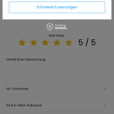
Kühlschrank mitgelieferte Bedienungsanleitung
Erforderlich bestätigen
befolgen.
.
Ihre Note:
5 / 5
Inhalt Ihrer Bewertung
Ihr Vorname
Ihre E-Mail-Adresse