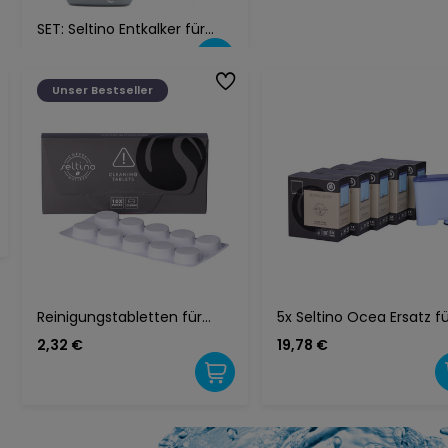
Produkt gekauft
SET: Seltino Entkalker für
Kaffeemaschinen, 250 ml +
5,79 €
Schmieröl Saeco HD506101
+ Bürste
Unser Bestseller
Reinigungstabletten für
5x Seltino Ocea Ersatz f
Kaffeevollautomaten,
Philips Saeco CA6903 A
2,32 €
19,78 €
Seltino Clean
Clean