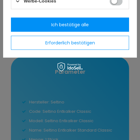
Werbe-Cookies
verwendet werden. Das Produkt eignet sich
unter anderem für Maschinen von Siemens,
Philips Saeco, DeLonghi, Krups, Jura, Bosch,
Ich bestätige alle
Nivona, Melitta und vielen weiteren Modellen, die
regelmäßig entkalkt werden müssen.
Erforderlich bestätigen
Parameter
Hersteller: Seltino
Code: Seltino Entkalker Classic
Modell: Seltino Entkalker Classic
Name: Seltino Entkalker Standard Classic
Menge: 1 Stück