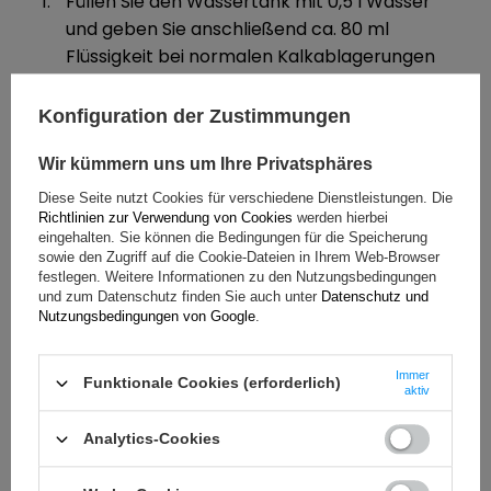
Füllen Sie den Wassertank mit 0,5 l Wasser
und geben Sie anschließend ca. 80 ml
Flüssigkeit bei normalen Kalkablagerungen
oder 125 ml bei starken Kalkablagerungen
hinzu.
Konfiguration der Zustimmungen
Schalten Sie das Gerät ein und lassen Sie die
Wir kümmern uns um Ihre Privatsphäres
Lösung durch die Kaffeemaschine laufen.
Diese Seite nutzt Cookies für verschiedene Dienstleistungen. Die
Spülen Sie das Gerät anschließend mit
Richtlinien zur Verwendung von Cookies
werden hierbei
eingehalten. Sie können die Bedingungen für die Speicherung
sauberem Wasser in einer Menge aus, die
sowie den Zugriff auf die Cookie-Dateien in Ihrem Web-Browser
dem Inhalt von zwei Wassertanks entspricht.
festlegen. Weitere Informationen zu den Nutzungsbedingungen
und zum Datenschutz finden Sie auch unter
Datenschutz und
Nutzungsbedingungen von Google
.
Immer
Funktionale Cookies (erforderlich)
aktiv
KOMPATIBILITÄT
Der Seltino Classic Entkalker kann gemäß den
Analytics-Cookies
Empfehlungen des Geräteherstellers in
Kaffeemaschinen verschiedener Marken