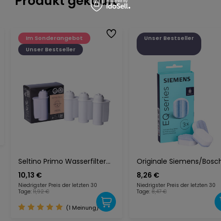
Produkt gekauft
Im Sonderangebot
Unser Bestseller
Unser Bestseller
Seltino Primo Wasserfilter
Originale Siemens/Bosc
für Siemens/Bosch, 3er-
Entkalkungstabletten
10,13 €
8,26 €
Pack – Ersatz für BRITA
TZ80002 2in1
Niedrigster Preis der letzten 30
Niedrigster Preis der letzten 30
Intenza TZ70003 / TZ70033
Tage:
11,92 €
Tage:
8,47 €
(3 Stück)
(1 Meinung)