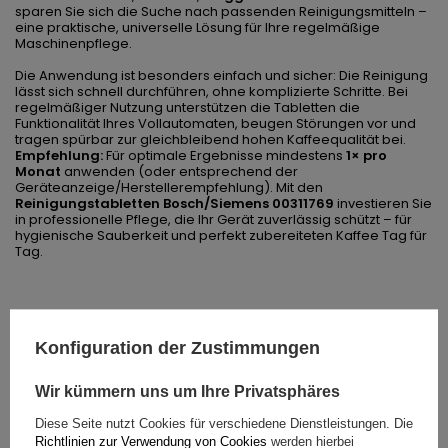
sparen Sie sich die Suche nach passenden Reinigungsmitteln –
eine praktische, universelle Lösung für Ihre regelmäßige
Maschinenpflege.
Die Anwendung ist besonders einfach und sicher: Die Reinigung
lässt sich schnell durchführen, ohne komplizierte Schritte. Bei
regelmäßiger Nutzung unterstützen die Tabletten die
Funktionalität Ihres Vollautomaten, beugen Störungen vor und
tragen spürbar zur gleichbleibend hohen Kaffeequalität bei.
Empfehlung:
Für optimale Ergebnisse mindestens
1× pro
Monat
anwenden (oder entsprechend der
Geräteanzeige/Herstellerempfehlung). Mit den
Reinigungstabletten Bosch/Siemens 00311769
investieren Sie
in professionelle Pflege, die Ihr Gerät zuverlässig schützt – für
hygienische Sauberkeit und perfekt zubereiteten Kaffee Tag für
Tag.
Ihre Note:
5 / 5
Konfiguration der Zustimmungen
Wir kümmern uns um Ihre Privatsphäres
Inhalt Ihrer Bewertung
Diese Seite nutzt Cookies für verschiedene Dienstleistungen. Die
Richtlinien zur Verwendung von Cookies
werden hierbei