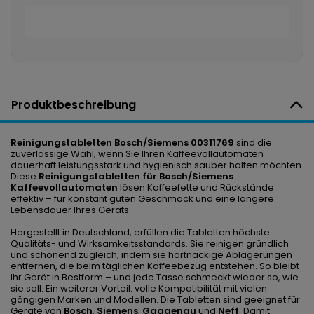
Produktbeschreibung
Reinigungstabletten Bosch/Siemens 00311769
sind die
zuverlässige Wahl, wenn Sie Ihren Kaffeevollautomaten
dauerhaft leistungsstark und hygienisch sauber halten möchten.
Diese
Reinigungstabletten für Bosch/Siemens
Kaffeevollautomaten
lösen Kaffeefette und Rückstände
effektiv – für konstant guten Geschmack und eine längere
Lebensdauer Ihres Geräts.
Hergestellt in Deutschland, erfüllen die Tabletten höchste
Qualitäts- und Wirksamkeitsstandards. Sie reinigen gründlich
und schonend zugleich, indem sie hartnäckige Ablagerungen
entfernen, die beim täglichen Kaffeebezug entstehen. So bleibt
Ihr Gerät in Bestform – und jede Tasse schmeckt wieder so, wie
sie soll. Ein weiterer Vorteil: volle Kompatibilität mit vielen
gängigen Marken und Modellen. Die Tabletten sind geeignet für
Geräte von
Bosch
,
Siemens
,
Gaggenau
und
Neff
. Damit