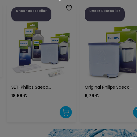
Unser Bestseller
Unser Bestseller
SET: Philips Saeco
Original Philips Saeco
AquaClean-Filter CA6903 +
AquaClean Wasserfilter
18,58 €
9,79 €
Entkalker CA6700 +
CA6903
Entfettungstabletten
CA6704/10 + Seltino
Pflegefett 5 g + Bürste