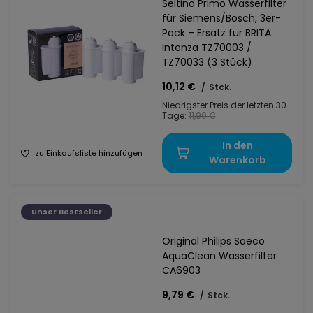
Seltino Primo Wasserfilter
für Siemens/Bosch, 3er-
Pack – Ersatz für BRITA
Intenza TZ70003 /
TZ70033 (3 Stück)
10,12 €
/
Stck.
Niedrigster Preis der letzten 30
Tage:
11,90 €
In den
zu Einkaufsliste hinzufügen
Warenkorb
Unser Bestseller
Original Philips Saeco
AquaClean Wasserfilter
CA6903
9,79 €
/
Stck.