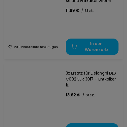
Seltino Entkalker 250ml
11,99 €
/
Stck.
In den
zu Einkaufsliste hinzufügen
Warenkorb
3x Ersatz für Delonghi DLS
C002 SER 3017 + Entkalker
1L
13,62 €
/
Stck.