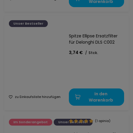
Warenkorb
Unser Bestseller
Spitze Ellipse Ersatzfilter
für Delonghi DLS C002
3,74 €
/
Stck.
In den
zu Einkaufsliste hinzufügen
Warenkorb
(1 opinia)
Im Sonderangebot
Unser Bestseller