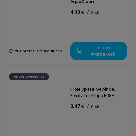
AquaClean
4,39 €
/
Stck.
In den
zu Einkaufsliste hinzufügen
Warenkorb
Unser Bestseller
Filter Spitze Gewinde,
Ersatz für Krups F088
3,47 €
/
Stck.