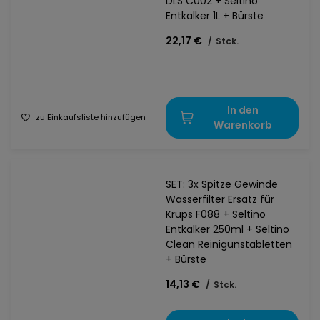
DLS C002 + Seltino
Entkalker 1L + Bürste
22,17 €
/
Stck.
In den
zu Einkaufsliste hinzufügen
Warenkorb
SET: 3x Spitze Gewinde
Wasserfilter Ersatz für
Krups F088 + Seltino
Entkalker 250ml + Seltino
Clean Reinigunstabletten
+ Bürste
14,13 €
/
Stck.