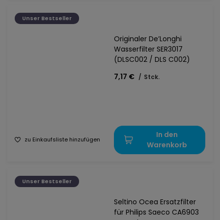
Unser Bestseller
Originaler De’Longhi
Wasserfilter SER3017
(DLSC002 / DLS C002)
7,17 €
/
Stck.
In den
zu Einkaufsliste hinzufügen
Warenkorb
Unser Bestseller
Seltino Ocea Ersatzfilter
für Philips Saeco CA6903