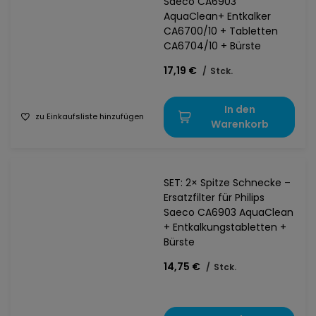
Saeco CA6903
AquaClean+ Entkalker
CA6700/10 + Tabletten
CA6704/10 + Bürste
17,19 €
/
Stck.
In den
zu Einkaufsliste hinzufügen
Warenkorb
SET: 2× Spitze Schnecke –
Ersatzfilter für Philips
Saeco CA6903 AquaClean
+ Entkalkungstabletten +
Bürste
14,75 €
/
Stck.