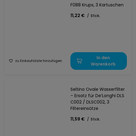
F088 Krups, 3 Kartuschen
11,22 €
/
Stck.
In den
zu Einkaufsliste hinzufügen
Warenkorb
Seltino Ovale Wasserfilter
– Ersatz für De’Longhi DLS
C002 / DLSC002, 3
Filtereinsätze
11,59 €
/
Stck.