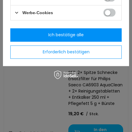
Wasserfilter 24232, original
Werbe-Cookies
16,46 €
/
Stck.
Ich bestätige alle
In den
zu Einkaufsliste hinzufügen
Warenkorb
Erforderlich bestätigen
SET: 2× Spitze Schnecke
Ersatzfilter für Philips
Saeco CA6903 AquaClean
+ 2× Reinigungstabletten
+ Entkalker 250 ml +
Pflegefett 5 g + Bürste
19,20 €
/
Stck.
In den